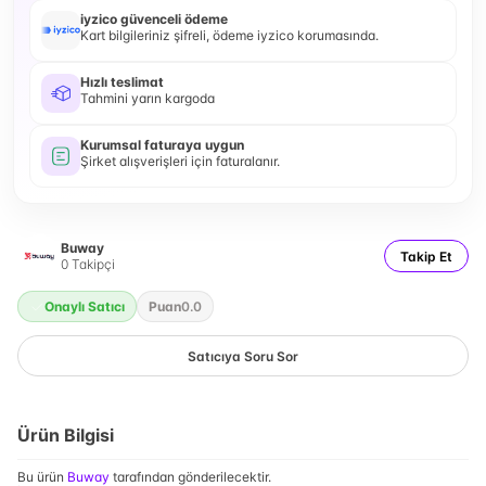
iyzico güvenceli ödeme
Kart bilgileriniz şifreli, ödeme iyzico korumasında.
Hızlı teslimat
Tahmini yarın kargoda
Kurumsal faturaya uygun
Şirket alışverişleri için faturalanır.
Buway
Takip Et
0
Takipçi
Onaylı Satıcı
Puan
0.0
Satıcıya Soru Sor
Ürün Bilgisi
Bu ürün
Buway
tarafından gönderilecektir.