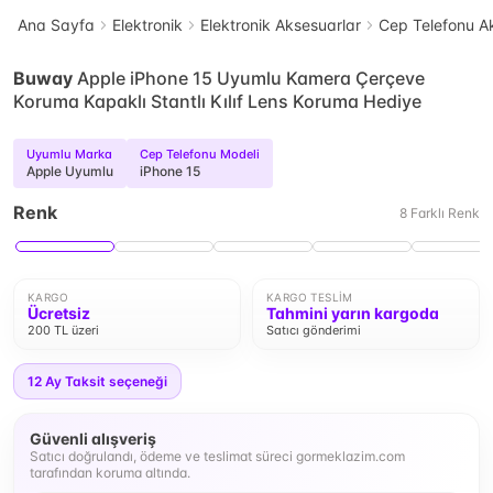
Ana Sayfa
Elektronik
Elektronik Aksesuarlar
Cep Telefonu Ak
Buway
Apple iPhone 15 Uyumlu Kamera Çerçeve
Koruma Kapaklı Stantlı Kılıf Lens Koruma Hediye
Uyumlu Marka
Cep Telefonu Modeli
Apple Uyumlu
iPhone 15
Renk
8
Farklı
Renk
KARGO
KARGO TESLIM
Ücretsiz
Tahmini yarın kargoda
200 TL üzeri
Satıcı gönderimi
12
Ay Taksit seçeneği
Güvenli alışveriş
Satıcı doğrulandı, ödeme ve teslimat süreci gormeklazim.com
tarafından koruma altında.