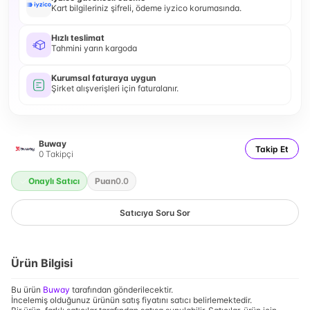
Kart bilgileriniz şifreli, ödeme iyzico korumasında.
Hızlı teslimat
Tahmini yarın kargoda
Kurumsal faturaya uygun
Şirket alışverişleri için faturalanır.
Buway
Takip Et
0
Takipçi
Onaylı Satıcı
Puan
0.0
Satıcıya Soru Sor
Ürün Bilgisi
Bu ürün
Buway
tarafından gönderilecektir.
İncelemiş olduğunuz ürünün satış fiyatını satıcı belirlemektedir.