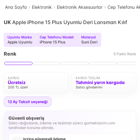
Ana Sayfa
Elektronik
Elektronik Aksesuarlar
Cep Telefonu Ak
UK
Apple iPhone 15 Plus Uyumlu Deri Lansman Kılıf
Uyumlu Marka
Cep Telefonu Modeli
Materyal
Apple Uyumlu
iPhone 15 Plus
Suni Deri
Renk
5
Farklı
Renk
KARGO
KARGO TESLIM
Ücretsiz
Tahmini yarın kargoda
200 TL üzeri
Satıcı gönderimi
12
Ay Taksit seçeneği
Güvenli alışveriş
Satıcı doğrulandı, ödeme ve teslimat süreci gormeklazim.com
tarafından koruma altında.
iyzico güvenceli ödeme