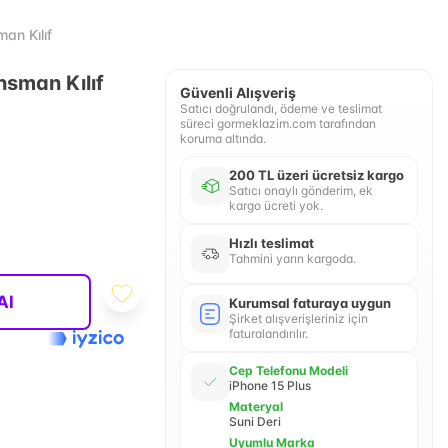
an Kılıf
nsman Kılıf
Güvenli Alışveriş
Satıcı doğrulandı, ödeme ve teslimat
süreci gormeklazim.com tarafından
koruma altında.
200 TL üzeri ücretsiz kargo
Satıcı onaylı gönderim, ek
kargo ücreti yok.
Hızlı teslimat
Tahmini yarın kargoda.
Al
Kurumsal faturaya uygun
Şirket alışverişleriniz için
faturalandırılır.
Cep Telefonu Modeli
iPhone 15 Plus
Materyal
Suni Deri
Uyumlu Marka