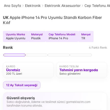
Ana Sayfa
Elektronik
Elektronik Aksesuarlar
Cep Telefonu Ak
UK
Apple iPhone 14 Pro Uyumlu Standlı Karbon Fiber
Kılıf
Uyumlu Marka
Materyal
Cep Telefonu Modeli
Menşei
Apple Uyumlu
Plastik
iPhone 14 Pro
TR
Renk
4
Farklı
Renk
KARGO
KARGO TESLIM
Ücretsiz
Tahmini yarın kargoda
200 TL üzeri
Satıcı gönderimi
12
Ay Taksit seçeneği
Güvenli alışveriş
Satıcı doğrulandı, ödeme ve teslimat süreci gormeklazim.com
tarafından koruma altında.