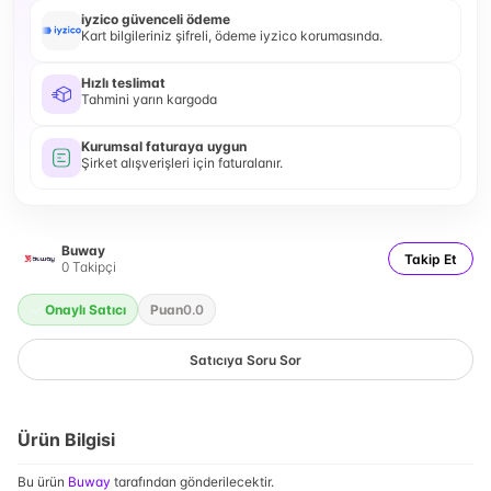
iyzico güvenceli ödeme
Kart bilgileriniz şifreli, ödeme iyzico korumasında.
Hızlı teslimat
Tahmini yarın kargoda
Kurumsal faturaya uygun
Şirket alışverişleri için faturalanır.
Buway
Takip Et
0
Takipçi
Onaylı Satıcı
Puan
0.0
Satıcıya Soru Sor
Ürün Bilgisi
Bu ürün
Buway
tarafından gönderilecektir.