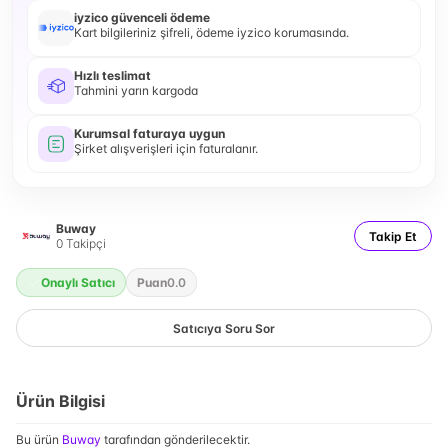
iyzico güvenceli ödeme
Kart bilgileriniz şifreli, ödeme iyzico korumasında.
Hızlı teslimat
Tahmini yarın kargoda
Kurumsal faturaya uygun
Şirket alışverişleri için faturalanır.
Buway
Takip Et
0
Takipçi
Onaylı Satıcı
Puan
0.0
Satıcıya Soru Sor
Ürün Bilgisi
Bu ürün
Buway
tarafından gönderilecektir.