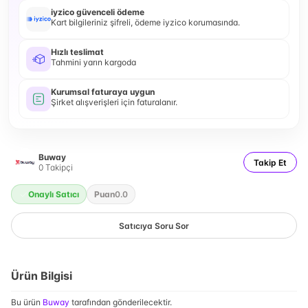
iyzico güvenceli ödeme
Kart bilgileriniz şifreli, ödeme iyzico korumasında.
Hızlı teslimat
Tahmini yarın kargoda
Kurumsal faturaya uygun
Şirket alışverişleri için faturalanır.
Buway
Takip Et
0
Takipçi
Onaylı Satıcı
Puan
0.0
Satıcıya Soru Sor
Ürün Bilgisi
Bu ürün
Buway
tarafından gönderilecektir.