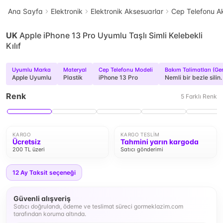
Ana Sayfa
Elektronik
Elektronik Aksesuarlar
Cep Telefonu Ak
UK
Apple iPhone 13 Pro Uyumlu Taşlı Simli Kelebekli
Kılıf
Uyumlu Marka
Materyal
Cep Telefonu Modeli
Bakım Talimatları (Ge
Apple Uyumlu
Plastik
iPhone 13 Pro
Nemli bir bezle silin.
Renk
5
Farklı
Renk
KARGO
KARGO TESLIM
Ücretsiz
Tahmini yarın kargoda
200 TL üzeri
Satıcı gönderimi
12
Ay Taksit seçeneği
Güvenli alışveriş
Satıcı doğrulandı, ödeme ve teslimat süreci gormeklazim.com
tarafından koruma altında.