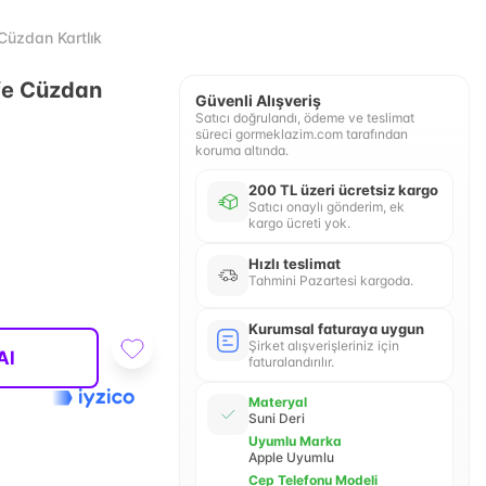
Cüzdan Kartlık
fe Cüzdan
Güvenli Alışveriş
Satıcı doğrulandı, ödeme ve teslimat
süreci gormeklazim.com tarafından
koruma altında.
200 TL üzeri ücretsiz kargo
Satıcı onaylı gönderim, ek
kargo ücreti yok.
Hızlı teslimat
Tahmini Pazartesi kargoda.
Kurumsal faturaya uygun
Şirket alışverişleriniz için
Al
faturalandırılır.
Materyal
Suni Deri
Uyumlu Marka
Apple Uyumlu
Cep Telefonu Modeli