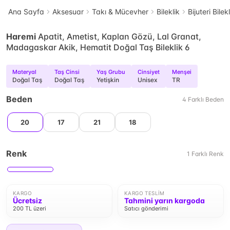
Ana Sayfa
Aksesuar
Takı & Mücevher
Bileklik
Bijuteri Bilek
Haremi
Apatit, Ametist, Kaplan Gözü, Lal Granat,
Madagaskar Akik, Hematit Doğal Taş Bileklik 6
Materyal
Taş Cinsi
Yaş Grubu
Cinsiyet
Menşei
Doğal Taş
Doğal Taş
Yetişkin
Unisex
TR
Beden
4
Farklı
Beden
20
17
21
18
Renk
1
Farklı
Renk
KARGO
KARGO TESLIM
Ücretsiz
Tahmini yarın kargoda
200 TL üzeri
Satıcı gönderimi