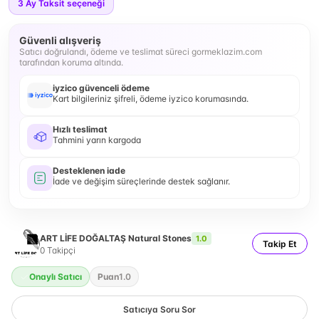
3
Ay Taksit seçeneği
Güvenli alışveriş
Satıcı doğrulandı, ödeme ve teslimat süreci gormeklazim.com
tarafından koruma altında.
iyzico güvenceli ödeme
Kart bilgileriniz şifreli, ödeme iyzico korumasında.
Hızlı teslimat
Tahmini yarın kargoda
Desteklenen iade
İade ve değişim süreçlerinde destek sağlanır.
ART LİFE DOĞALTAŞ Natural Stones
1.0
Takip Et
0
Takipçi
Onaylı Satıcı
Puan
1.0
Satıcıya Soru Sor