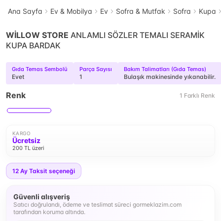
Ana Sayfa
Ev & Mobilya
Ev
Sofra & Mutfak
Sofra
Kupa
WİLLOW STORE
ANLAMLI SÖZLER TEMALI SERAMİK
KUPA BARDAK
Gıda Temas Sembolü
Parça Sayısı
Bakım Talimatları (Gıda Temas)
Evet
1
Bulaşık makinesinde yıkanabilir.
Renk
1
Farklı
Renk
KARGO
Ücretsiz
200 TL üzeri
12
Ay Taksit seçeneği
Güvenli alışveriş
Satıcı doğrulandı, ödeme ve teslimat süreci gormeklazim.com
tarafından koruma altında.