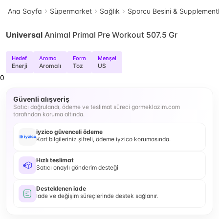
Ana Sayfa
Süpermarket
Sağlık
Sporcu Besini & Supplement
Universal
Animal Primal Pre Workout 507.5 Gr
Hedef
Aroma
Form
Menşei
Enerji
Aromalı
Toz
US
0
Güvenli alışveriş
Satıcı doğrulandı, ödeme ve teslimat süreci gormeklazim.com
tarafından koruma altında.
iyzico güvenceli ödeme
Kart bilgileriniz şifreli, ödeme iyzico korumasında.
Hızlı teslimat
Satıcı onaylı gönderim desteği
Desteklenen iade
İade ve değişim süreçlerinde destek sağlanır.