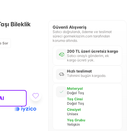
şı Bileklik
Güvenli Alışveriş
Satıcı doğrulandı, ödeme ve teslimat
süreci gormeklazim.com tarafından
koruma altında.
a Sor
200 TL üzeri ücretsiz kargo
Satıcı onaylı gönderim, ek
kargo ücreti yok.
Hızlı teslimat
Tahmini bugün kargoda.
Materyal
Doğal Taş
Al
Taş Cinsi
Doğal Taş
Cinsiyet
Unisex
Yaş Grubu
Yetişkin