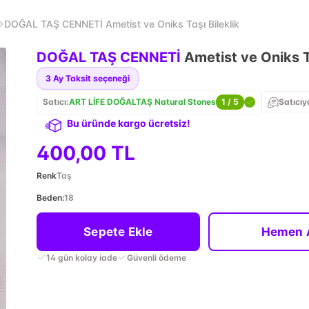
DOĞAL TAŞ CENNETİ Ametist ve Oniks Taşı Bileklik
DOĞAL TAŞ CENNETİ
Ametist ve Oniks Ta
3
Ay Taksit seçeneği
Satıcı:
ART LİFE DOĞALTAŞ Natural Stones
1
/ 5
Satıcıy
Bu üründe kargo ücretsiz!
400,00 TL
Renk
Taş
Beden
:
18
Sepete Ekle
Hemen 
14 gün kolay iade
Güvenli ödeme