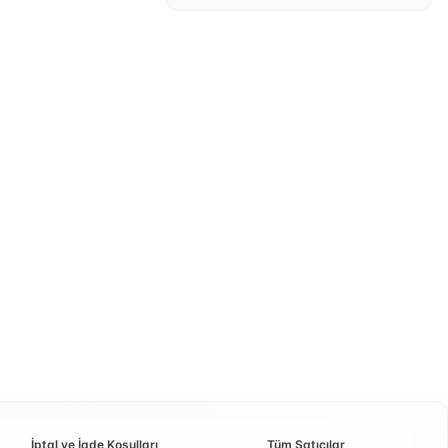
İptal ve İade Koşulları
Tüm Satıcılar