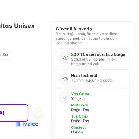
altaş Unisex
Güvenli Alışveriş
Satıcı doğrulandı, ödeme ve teslimat
süreci gormeklazim.com tarafından
koruma altında.
200 TL üzeri ücretsiz kargo
a Sor
Satıcı onaylı gönderim, ek
kargo ücreti yok.
Hızlı teslimat
Tahmini bugün kargoda.
Yaş Grubu
Yetişkin
Materyal
Doğal Taş
Al
Taş Cinsi
Doğal Taş
Cinsiyet
Unisex