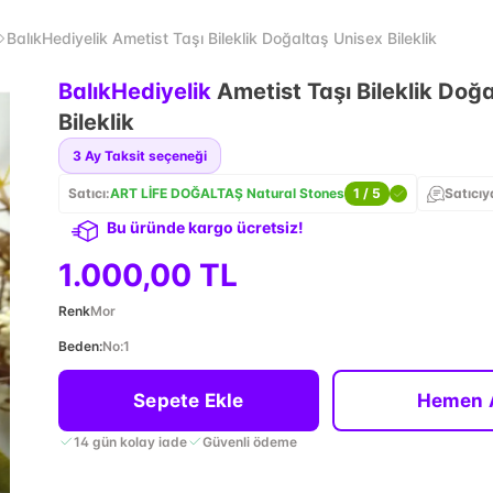
BalıkHediyelik Ametist Taşı Bileklik Doğaltaş Unisex Bileklik
BalıkHediyelik
Ametist Taşı Bileklik Doğ
Bileklik
3
Ay Taksit seçeneği
Satıcı:
ART LİFE DOĞALTAŞ Natural Stones
1
/ 5
Satıcıy
Bu üründe kargo ücretsiz!
1.000,00 TL
Renk
Mor
Beden
:
No:1
Sepete Ekle
Hemen 
14 gün kolay iade
Güvenli ödeme