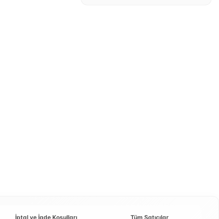
İptal ve İade Koşulları
Tüm Satıcılar