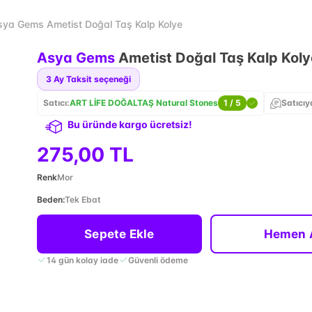
sya Gems Ametist Doğal Taş Kalp Kolye
Asya Gems
Ametist Doğal Taş Kalp Koly
3
Ay Taksit seçeneği
Satıcı:
ART LİFE DOĞALTAŞ Natural Stones
1
/ 5
Satıcıy
Bu üründe kargo ücretsiz!
275,00 TL
Renk
Mor
Beden
:
Tek Ebat
Sepete Ekle
Hemen 
14 gün kolay iade
Güvenli ödeme