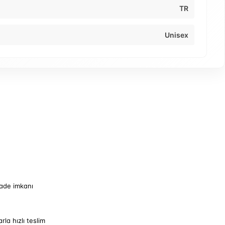
TR
Unisex
iade imkanı
arla hızlı teslim