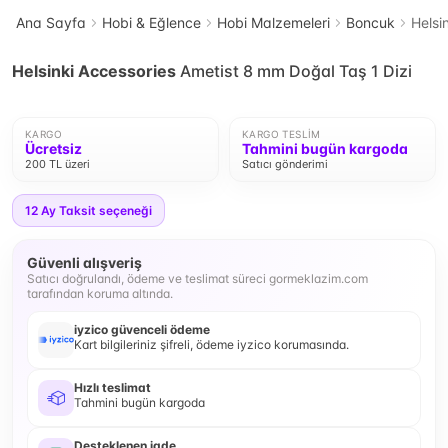
Ana Sayfa
Hobi & Eğlence
Hobi Malzemeleri
Boncuk
Helsi
Helsinki Accessories
Ametist 8 mm Doğal Taş 1 Dizi
KARGO
KARGO TESLIM
Ücretsiz
Tahmini bugün kargoda
200 TL üzeri
Satıcı gönderimi
12
Ay Taksit seçeneği
Güvenli alışveriş
Satıcı doğrulandı, ödeme ve teslimat süreci gormeklazim.com
tarafından koruma altında.
iyzico güvenceli ödeme
Kart bilgileriniz şifreli, ödeme iyzico korumasında.
Hızlı teslimat
Tahmini bugün kargoda
Desteklenen iade