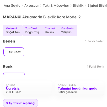
Ana Sayfa
Aksesuar
Takı & Mücevher
Bileklik
Bijuteri Bilek
MARANKİ
Akuamarin Bileklik Kare Model 2
Materyal
Taş Cinsi
Cinsiyet
Yaş Grubu
Doğal Taş
Doğal Taş
Unisex
Yetişkin
Beden
1
Farklı
Beden
Tek Ebat
Renk
1
Farklı
Renk
KARGO
KARGO TESLIM
Ücretsiz
Tahmini bugün kargoda
200 TL üzeri
Satıcı gönderimi
3
Ay Taksit seçeneği