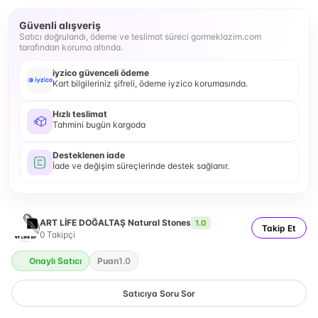
Güvenli alışveriş
Satıcı doğrulandı, ödeme ve teslimat süreci gormeklazim.com
tarafından koruma altında.
iyzico güvenceli ödeme
Kart bilgileriniz şifreli, ödeme iyzico korumasında.
Hızlı teslimat
Tahmini bugün kargoda
Desteklenen iade
İade ve değişim süreçlerinde destek sağlanır.
ART LİFE DOĞALTAŞ Natural Stones
1.0
Takip Et
0
Takipçi
Onaylı Satıcı
Puan
1.0
Satıcıya Soru Sor