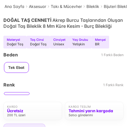
Ana Sayfa
Aksesuar
Takı & Mücevher
Bileklik
Bijuteri Bilek
DOĞAL TAŞ CENNETİ
Akrep Burcu Taşlarından Oluşan
Doğal Taş Bileklik 8 Mm Küre Kesim - Burç Bilekliği
Materyal
Taş Cinsi
Cinsiyet
Yaş Grubu
Menşei
Doğal Taş
Doğal Taş
Unisex
Yetişkin
BR
Beden
1
Farklı
Beden
Tek Ebat
Renk
1
Farklı
Renk
KARGO
KARGO TESLIM
Ücretsiz
Tahmini yarın kargoda
200 TL üzeri
Satıcı gönderimi