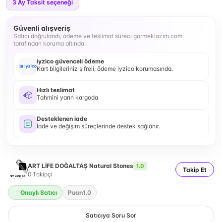
3
Ay Taksit seçeneği
Güvenli alışveriş
Satıcı doğrulandı, ödeme ve teslimat süreci gormeklazim.com
tarafından koruma altında.
iyzico güvenceli ödeme
Kart bilgileriniz şifreli, ödeme iyzico korumasında.
Hızlı teslimat
Tahmini yarın kargoda
Desteklenen iade
İade ve değişim süreçlerinde destek sağlanır.
ART LİFE DOĞALTAŞ Natural Stones
1.0
Takip Et
0
Takipçi
Onaylı Satıcı
Puan
1.0
Satıcıya Soru Sor