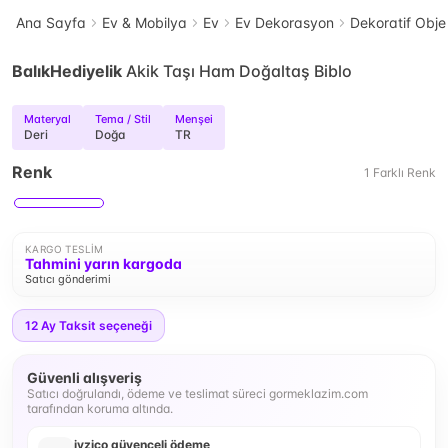
Ana Sayfa
Ev & Mobilya
Ev
Ev Dekorasyon
Dekoratif Obje
BalıkHediyelik
Akik Taşı Ham Doğaltaş Biblo
Materyal
Tema / Stil
Menşei
Deri
Doğa
TR
Renk
1
Farklı
Renk
KARGO TESLIM
Tahmini yarın kargoda
Satıcı gönderimi
12
Ay Taksit seçeneği
Güvenli alışveriş
Satıcı doğrulandı, ödeme ve teslimat süreci gormeklazim.com
tarafından koruma altında.
iyzico güvenceli ödeme