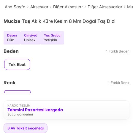
Ana Sayfa
Aksesuar
Diğer Aksesuar
Diğer Aksesuarlar
Mu
Mucize Taş
Akik Küre Kesim 8 Mm Doğal Taş Dizi
Desen
Cinsiyet
Yaş Grubu
Düz
Unisex
Yetişkin
Beden
1
Farklı
Beden
Tek Ebat
Renk
1
Farklı
Renk
KARGO TESLIM
Tahmini Pazartesi kargoda
Satıcı gönderimi
3
Ay Taksit seçeneği