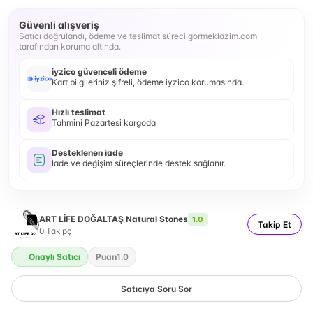
Güvenli alışveriş
Satıcı doğrulandı, ödeme ve teslimat süreci gormeklazim.com
tarafından koruma altında.
iyzico güvenceli ödeme
Kart bilgileriniz şifreli, ödeme iyzico korumasında.
Hızlı teslimat
Tahmini Pazartesi kargoda
Desteklenen iade
İade ve değişim süreçlerinde destek sağlanır.
ART LİFE DOĞALTAŞ Natural Stones
1.0
Takip Et
0
Takipçi
Onaylı Satıcı
Puan
1.0
Satıcıya Soru Sor