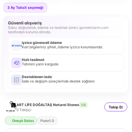
3
Ay Taksit seçeneği
Güvenli alışveriş
Satıcı doğrulandı, ödeme ve teslimat süreci gormeklazim.com
tarafından koruma altında.
iyzico güvenceli ödeme
Kart bilgileriniz şifreli, ödeme iyzico korumasında.
Hızlı teslimat
Tahmini yarın kargoda
Desteklenen iade
İade ve değişim süreçlerinde destek sağlanır.
ART LİFE DOĞALTAŞ Natural Stones
1.0
Takip Et
0
Takipçi
Onaylı Satıcı
Puan
1.0