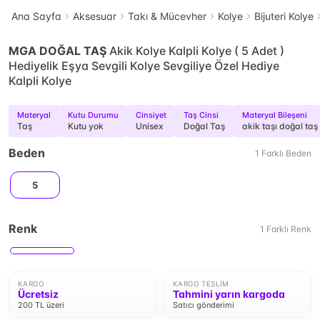
Ana Sayfa
Aksesuar
Takı & Mücevher
Kolye
Bijuteri Kolye
MGA DOĞAL TAŞ
Akik Kolye Kalpli Kolye ( 5 Adet )
Hediyelik Eşya Sevgili Kolye Sevgiliye Özel Hediye
Kalpli Kolye
Materyal
Kutu Durumu
Cinsiyet
Taş Cinsi
Materyal Bileşeni
Taş
Kutu yok
Unisex
Doğal Taş
akik taşı doğal taş
Beden
1
Farklı
Beden
5
Renk
1
Farklı
Renk
KARGO
KARGO TESLIM
Ücretsiz
Tahmini yarın kargoda
200 TL üzeri
Satıcı gönderimi