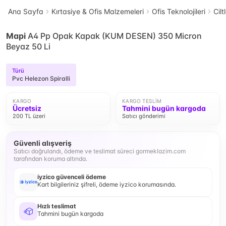
Ana Sayfa
Kırtasiye & Ofis Malzemeleri
Ofis Teknolojileri
Cil
Mapi
A4 Pp Opak Kapak (KUM DESEN) 350 Micron
Beyaz 50 Li
Türü
Pvc Helezon Spiralli
KARGO
KARGO TESLIM
Ücretsiz
Tahmini bugün kargoda
200 TL üzeri
Satıcı gönderimi
Güvenli alışveriş
Satıcı doğrulandı, ödeme ve teslimat süreci gormeklazim.com
tarafından koruma altında.
iyzico güvenceli ödeme
Kart bilgileriniz şifreli, ödeme iyzico korumasında.
Hızlı teslimat
Tahmini bugün kargoda