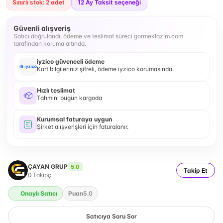
Sınırlı stok: 2 adet
12
Ay Taksit seçeneği
Güvenli alışveriş
Satıcı doğrulandı, ödeme ve teslimat süreci gormeklazim.com
tarafından koruma altında.
iyzico güvenceli ödeme
Kart bilgileriniz şifreli, ödeme iyzico korumasında.
Hızlı teslimat
Tahmini bugün kargoda
Kurumsal faturaya uygun
Şirket alışverişleri için faturalanır.
ÇAYAN GRUP
5.0
Takip Et
0
Takipçi
Onaylı Satıcı
Puan
5.0
Satıcıya Soru Sor