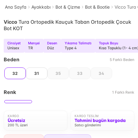
Ana Sayfa
Ayakkabı
Bot & Çizme
Bot & Bootie
Vicco Tura
Vicco
Tura Ortopedik Kauçuk Taban Ortopedik Çocuk
Bot KOT
Cinsiyet
Menşei
Desen
Yıkama Talimatı
Topuk Boyu
Unisex
TR
Düz
Type 4
Kısa Topuklu (1- 4 cm
Beden
5
Farklı
Beden
32
31
35
33
34
Renk
1
Farklı
Renk
KARGO
KARGO TESLIM
Ücretsiz
Tahmini bugün kargoda
200 TL üzeri
Satıcı gönderimi