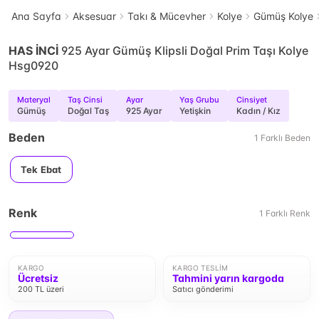
Ana Sayfa
Aksesuar
Takı & Mücevher
Kolye
Gümüş Kolye
HAS İNCİ
925 Ayar Gümüş Klipsli Doğal Prim Taşı Kolye
Hsg0920
Materyal
Taş Cinsi
Ayar
Yaş Grubu
Cinsiyet
Gümüş
Doğal Taş
925 Ayar
Yetişkin
Kadın / Kız
Beden
1
Farklı
Beden
Tek Ebat
Renk
1
Farklı
Renk
KARGO
KARGO TESLIM
Ücretsiz
Tahmini yarın kargoda
200 TL üzeri
Satıcı gönderimi