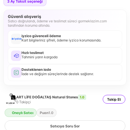
3
Ay Taksit seçeneği
Güvenli alışveriş
Satıcı doğrulandı, ödeme ve teslimat süreci gormeklazim.com
tarafından koruma altında.
iyzico güvenceli ödeme
Kart bilgileriniz şifreli, ödeme iyzico korumasında.
Hızlı teslimat
Tahmini yarın kargoda
Desteklenen iade
İade ve değişim süreçlerinde destek sağlanır.
ART LİFE DOĞALTAŞ Natural Stones
1.0
Takip Et
0
Takipçi
Onaylı Satıcı
Puan
1.0
Satıcıya Soru Sor