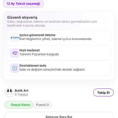
12
Ay Taksit seçeneği
Güvenli alışveriş
Satıcı doğrulandı, ödeme ve teslimat süreci gormeklazim.com
tarafından koruma altında.
iyzico güvenceli ödeme
Kart bilgileriniz şifreli, ödeme iyzico korumasında.
Hızlı teslimat
Tahmini Pazartesi kargoda
Desteklenen iade
İade ve değişim süreçlerinde destek sağlanır.
Butik Art
Takip Et
0
Takipçi
Onaylı Satıcı
Puan
0.0
Satıcıya Soru Sor