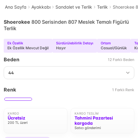
Ana Sayfa
Ayakkabı
Sandalet ve Terlik
Terlik
Shoerokee 80
Shoerokee
800 Serisinden 807 Meslek Temalı Figürlü
Terlik
Ek Özellik
Sürdürülebilirlik Detayı
Ortam
T
Ek Özellik Mevcut Değil
Hayır
Casual/Günlük
Kı
Beden
12
Farklı
Beden
44
Renk
1
Farklı
Renk
KARGO
KARGO TESLIM
Ücretsiz
Tahmini Pazartesi
200 TL üzeri
kargoda
Satıcı gönderimi