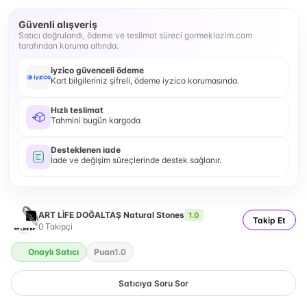
Güvenli alışveriş
Satıcı doğrulandı, ödeme ve teslimat süreci gormeklazim.com
tarafından koruma altında.
iyzico güvenceli ödeme
Kart bilgileriniz şifreli, ödeme iyzico korumasında.
Hızlı teslimat
Tahmini bugün kargoda
Desteklenen iade
İade ve değişim süreçlerinde destek sağlanır.
ART LİFE DOĞALTAŞ Natural Stones
1.0
Takip Et
0
Takipçi
Onaylı Satıcı
Puan
1.0
Satıcıya Soru Sor