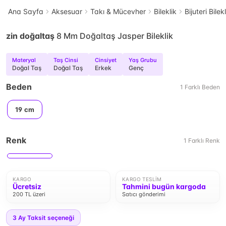
Ana Sayfa
Aksesuar
Takı & Mücevher
Bileklik
Bijuteri Bilek
zin doğaltaş
8 Mm Doğaltaş Jasper Bileklik
Materyal
Taş Cinsi
Cinsiyet
Yaş Grubu
Doğal Taş
Doğal Taş
Erkek
Genç
Beden
1
Farklı
Beden
19 cm
Renk
1
Farklı
Renk
KARGO
KARGO TESLIM
Ücretsiz
Tahmini bugün kargoda
200 TL üzeri
Satıcı gönderimi
3
Ay Taksit seçeneği