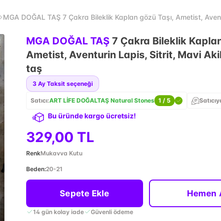
MGA DOĞAL TAŞ 7 Çakra Bileklik Kaplan gözü Taşı, Ametist, Aventur
MGA DOĞAL TAŞ
7 Çakra Bileklik Kapla
Ametist, Aventurin Lapis, Sitrit, Mavi Ak
taş
3
Ay Taksit seçeneği
Satıcı:
ART LİFE DOĞALTAŞ Natural Stones
1
/ 5
Satıcıy
Bu üründe kargo ücretsiz!
329,00 TL
Renk
Mukavva Kutu
Beden
:
20-21
Sepete Ekle
Hemen 
14 gün kolay iade
Güvenli ödeme