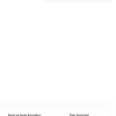
İptal ve İade Koşulları
Tüm Satıcılar