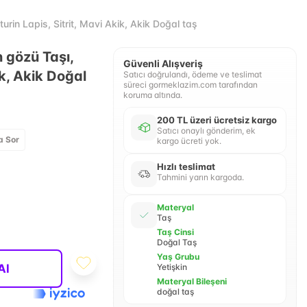
in Lapis, Sitrit, Mavi Akik, Akik Doğal taş
n gözü Taşı,
Güvenli Alışveriş
ik, Akik Doğal
Satıcı doğrulandı, ödeme ve teslimat
süreci gormeklazim.com tarafından
koruma altında.
200 TL üzeri ücretsiz kargo
Satıcı onaylı gönderim, ek
a Sor
kargo ücreti yok.
Hızlı teslimat
Tahmini yarın kargoda.
Materyal
Taş
Taş Cinsi
Doğal Taş
Yaş Grubu
Al
Yetişkin
Materyal Bileşeni
doğal taş