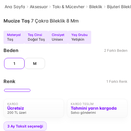
Ana Sayfa
Aksesuar
Takı & Mücevher
Bileklik
Bijuteri Bilek
Mucize Taş
7 Çakra Bileklik 8 Mm
Materyal
Taş Cinsi
Cinsiyet
Yaş Grubu
Taş
Doğal Taş
Unisex
Yetişkin
Beden
2
Farklı
Beden
1
M
Renk
1
Farklı
Renk
KARGO
KARGO TESLIM
Ücretsiz
Tahmini yarın kargoda
200 TL üzeri
Satıcı gönderimi
3
Ay Taksit seçeneği