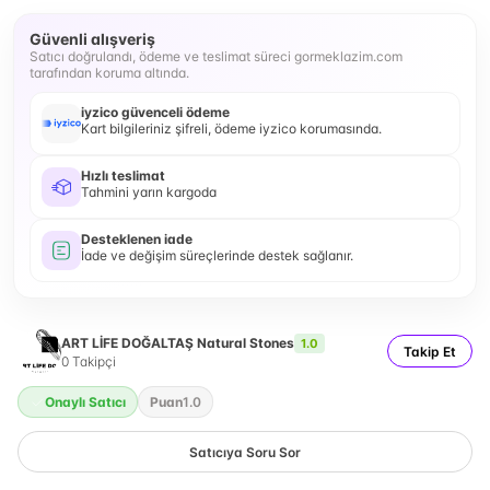
Güvenli alışveriş
Satıcı doğrulandı, ödeme ve teslimat süreci gormeklazim.com
tarafından koruma altında.
iyzico güvenceli ödeme
Kart bilgileriniz şifreli, ödeme iyzico korumasında.
Hızlı teslimat
Tahmini yarın kargoda
Desteklenen iade
İade ve değişim süreçlerinde destek sağlanır.
ART LİFE DOĞALTAŞ Natural Stones
1.0
Takip Et
0
Takipçi
Onaylı Satıcı
Puan
1.0
Satıcıya Soru Sor