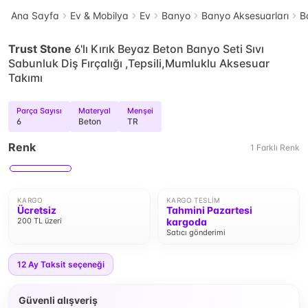
Ana Sayfa
Ev & Mobilya
Ev
Banyo
Banyo Aksesuarları
B
Trust Stone
6'lı Kırık Beyaz Beton Banyo Seti Sıvı
Sabunluk Diş Fırçalığı ,Tepsili,Mumluklu Aksesuar
Takımı
Parça Sayısı
Materyal
Menşei
6
Beton
TR
Renk
1
Farklı
Renk
KARGO
KARGO TESLIM
Ücretsiz
Tahmini Pazartesi
200 TL üzeri
kargoda
Satıcı gönderimi
12
Ay Taksit seçeneği
Güvenli alışveriş