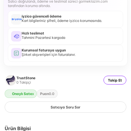
Satıcı doğrulandı, ödeme ve teslimat süreci gormeklazim.com
tarafından koruma altında.
iyzico güvenceli ödeme
Kart bilgileriniz şifreli, ödeme iyzico korumasında.
Hızlı teslimat
Tahmini Pazartesi kargoda
Kurumsal faturaya uygun
Şirket alışverişleri için faturalanır.
TrustStone
Takip Et
0
Takipçi
Onaylı Satıcı
Puan
0.0
Satıcıya Soru Sor
Ürün Bilgisi