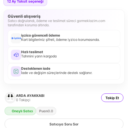
12
Ay Taksit seçeneği
Güvenli alışveriş
Satıcı doğrulandı, ödeme ve teslimat süreci gormeklazim.com
tarafından koruma altında.
iyzico güvenceli ödeme
Kart bilgileriniz şifreli, ödeme iyzico korumasında.
Hızlı teslimat
Tahmini yarın kargoda
Desteklenen iade
İade ve değişim süreçlerinde destek sağlanır.
ARDA AYAKKABI
Takip Et
0
Takipçi
Onaylı Satıcı
Puan
0.0
Satıcıya Soru Sor