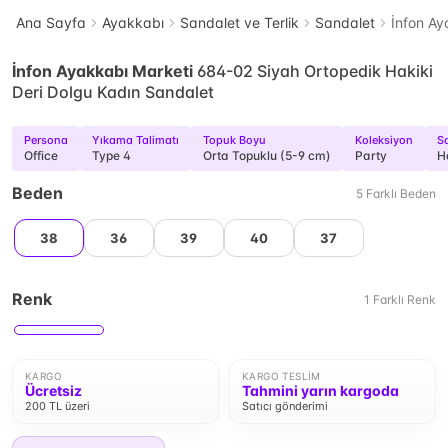
Ana Sayfa
Ayakkabı
Sandalet ve Terlik
Sandalet
İnfon Ay
İnfon Ayakkabı Marketi
684-02 Siyah Ortopedik Hakiki
Deri Dolgu Kadın Sandalet
Persona
Yıkama Talimatı
Topuk Boyu
Koleksiyon
S
Office
Type 4
Orta Topuklu (5-9 cm)
Party
H
Beden
5
Farklı
Beden
38
36
39
40
37
Renk
1
Farklı
Renk
KARGO
KARGO TESLIM
Ücretsiz
Tahmini yarın kargoda
200 TL üzeri
Satıcı gönderimi