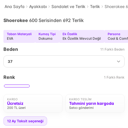
Ana Sayfa
Ayakkabı
Sandalet ve Terlik
Terlik
Shoerokee 60
Shoerokee
600 Serisinden 692 Terlik
Taban Materyali
Kumaş Tipi
Ek Özellik
Persona
EVA
Dokuma
Ek Özellik Mevcut Değil
Cool & Comf
Beden
11
Farklı
Beden
37
Renk
1
Farklı
Renk
KARGO
KARGO TESLIM
Ücretsiz
Tahmini yarın kargoda
200 TL üzeri
Satıcı gönderimi
12
Ay Taksit seçeneği