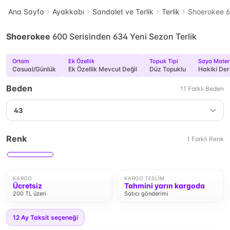
Ana Sayfa
Ayakkabı
Sandalet ve Terlik
Terlik
Shoerokee 6
Shoerokee
600 Serisinden 634 Yeni Sezon Terlik
Ortam
Ek Özellik
Topuk Tipi
Saya Mater
Casual/Günlük
Ek Özellik Mevcut Değil
Düz Topuklu
Hakiki Der
Beden
11
Farklı
Beden
43
Renk
1
Farklı
Renk
KARGO
KARGO TESLIM
Ücretsiz
Tahmini yarın kargoda
200 TL üzeri
Satıcı gönderimi
12
Ay Taksit seçeneği