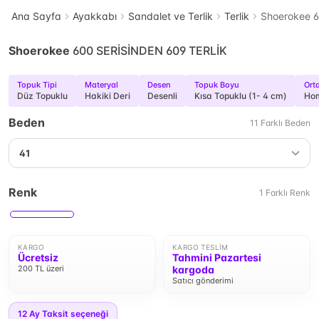
Ana Sayfa
Ayakkabı
Sandalet ve Terlik
Terlik
Shoerokee 
Shoerokee
600 SERİSİNDEN 609 TERLİK
Topuk Tipi
Materyal
Desen
Topuk Boyu
Ort
Düz Topuklu
Hakiki Deri
Desenli
Kısa Topuklu (1- 4 cm)
Ho
Beden
11
Farklı
Beden
41
Renk
1
Farklı
Renk
KARGO
KARGO TESLIM
Ücretsiz
Tahmini Pazartesi
200 TL üzeri
kargoda
Satıcı gönderimi
12
Ay Taksit seçeneği