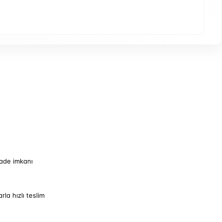
iade imkanı
arla hızlı teslim