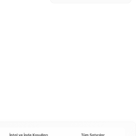
İptal ve İade Koşulları
Tüm Satıcılar