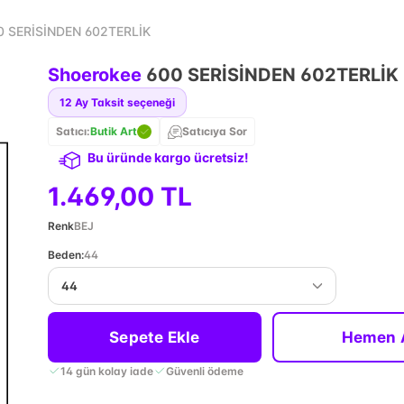
0 SERİSİNDEN 602TERLİK
Shoerokee
600 SERİSİNDEN 602TERLİK
12
Ay Taksit seçeneği
Satıcı:
Butik Art
Satıcıya Sor
Bu üründe kargo ücretsiz!
1.469,00 TL
Renk
BEJ
Beden
:
44
44
Sepete Ekle
Hemen 
14 gün kolay iade
Güvenli ödeme