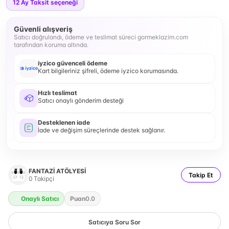
12
Ay Taksit seçeneği
Güvenli alışveriş
Satıcı doğrulandı, ödeme ve teslimat süreci gormeklazim.com
tarafından koruma altında.
iyzico güvenceli ödeme
Kart bilgileriniz şifreli, ödeme iyzico korumasında.
Hızlı teslimat
Satıcı onaylı gönderim desteği
Desteklenen iade
İade ve değişim süreçlerinde destek sağlanır.
FANTAZİ ATÖLYESİ
Takip Et
0
Takipçi
Onaylı Satıcı
Puan
0.0
Satıcıya Soru Sor