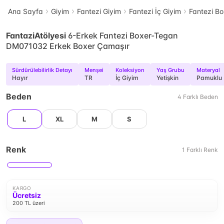
Ana Sayfa
Giyim
Fantezi Giyim
Fantezi İç Giyim
Fantezi Bo
FantaziAtölyesi
6-Erkek Fantezi Boxer-Tegan
DM071032 Erkek Boxer Çamaşır
Sürdürülebilirlik Detayı
Menşei
Koleksiyon
Yaş Grubu
Materyal
Hayır
TR
İç Giyim
Yetişkin
Pamuklu
Beden
4
Farklı
Beden
L
XL
M
S
Renk
1
Farklı
Renk
KARGO
Ücretsiz
200 TL üzeri