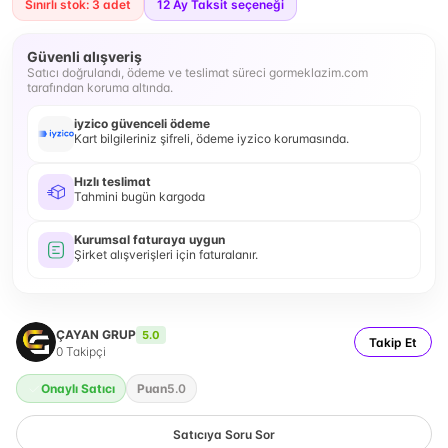
Sınırlı stok: 3 adet
12
Ay Taksit seçeneği
Güvenli alışveriş
Satıcı doğrulandı, ödeme ve teslimat süreci gormeklazim.com
tarafından koruma altında.
iyzico güvenceli ödeme
Kart bilgileriniz şifreli, ödeme iyzico korumasında.
Hızlı teslimat
Tahmini bugün kargoda
Kurumsal faturaya uygun
Şirket alışverişleri için faturalanır.
ÇAYAN GRUP
5.0
Takip Et
0
Takipçi
Onaylı Satıcı
Puan
5.0
Satıcıya Soru Sor