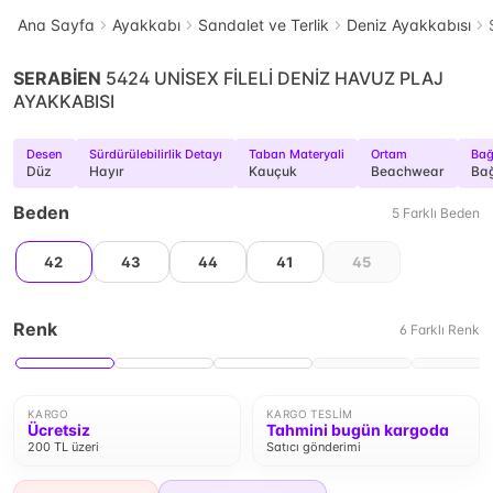
Ana Sayfa
Ayakkabı
Sandalet ve Terlik
Deniz Ayakkabısı
SERABİEN
5424 UNİSEX FİLELİ DENİZ HAVUZ PLAJ
AYAKKABISI
Desen
Sürdürülebilirlik Detayı
Taban Materyali
Ortam
Bağ
Düz
Hayır
Kauçuk
Beachwear
Bağ
Beden
5
Farklı
Beden
42
43
44
41
45
Renk
6
Farklı
Renk
KARGO
KARGO TESLIM
Ücretsiz
Tahmini bugün kargoda
200 TL üzeri
Satıcı gönderimi