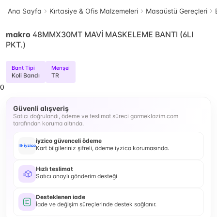
Ana Sayfa
Kırtasiye & Ofis Malzemeleri
Masaüstü Gereçleri
makro
48MMX30MT MAVİ MASKELEME BANTI (6LI
PKT.)
Bant Tipi
Menşei
Koli Bandı
TR
0
Güvenli alışveriş
Satıcı doğrulandı, ödeme ve teslimat süreci gormeklazim.com
tarafından koruma altında.
iyzico güvenceli ödeme
Kart bilgileriniz şifreli, ödeme iyzico korumasında.
Hızlı teslimat
Satıcı onaylı gönderim desteği
Desteklenen iade
İade ve değişim süreçlerinde destek sağlanır.