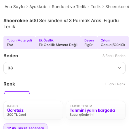
Ana Sayfa
Ayakkabı
Sandalet ve Terlik
Terlik
Shoerokee 40
Shoerokee
400 Serisinden 413 Parmak Arası Figürlü
Terlik
Taban Materyali
Ek Özellik
Desen
Ortam
EVA
Ek Özellik Mevcut Değil
Figür
Casual/Günlük
Beden
8
Farklı
Beden
38
Renk
1
Farklı
Renk
KARGO
KARGO TESLIM
Ücretsiz
Tahmini yarın kargoda
200 TL üzeri
Satıcı gönderimi
12
Ay Taksit seçeneği