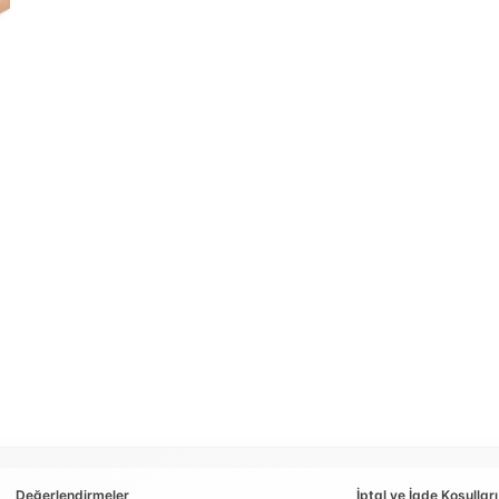
Değerlendirmeler
İptal ve İade Koşulları