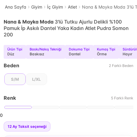
Ana Sayfa
Giyim
İç Giyim
Atlet
Nana & Mayka Moda 3'lü Tut
Nana & Mayka Moda
3'lü Tutku Ajurlu Delikli %100
Pamuk İp Askılı Dantel Yaka Kadın Atlet Pudra Somon
200
Ürün Tipi
Baskı/Nakış Tekniği
Dokuma Tipi
Kumaş Tipi
Sürdürüle
Düz
Baskısız
Dantel
Örme
Hayır
Beden
2
Farklı
Beden
S/M
L/XL
Renk
5
Farklı
Renk
0
12
Ay Taksit seçeneği