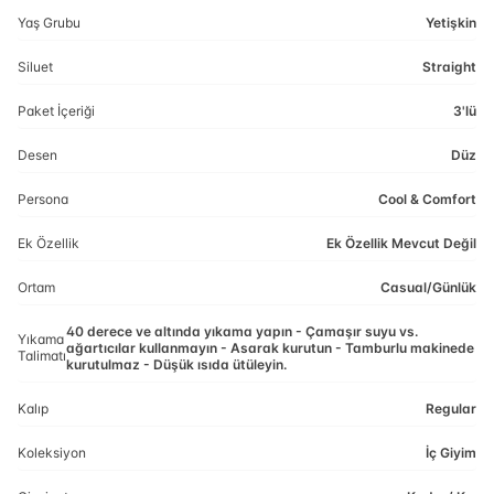
Yaş Grubu
Yetişkin
Siluet
Straight
Paket İçeriği
3'lü
Desen
Düz
Persona
Cool & Comfort
Ek Özellik
Ek Özellik Mevcut Değil
Ortam
Casual/Günlük
40 derece ve altında yıkama yapın - Çamaşır suyu vs.
Yıkama
ağartıcılar kullanmayın - Asarak kurutun - Tamburlu makinede
Talimatı
kurutulmaz - Düşük ısıda ütüleyin.
Kalıp
Regular
Koleksiyon
İç Giyim