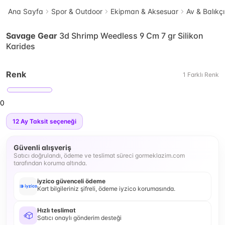
Ana Sayfa
Spor & Outdoor
Ekipman & Aksesuar
Av & Balıkçı
Savage Gear
3d Shrimp Weedless 9 Cm 7 gr Silikon
Karides
Renk
1
Farklı
Renk
0
12
Ay Taksit seçeneği
Güvenli alışveriş
Satıcı doğrulandı, ödeme ve teslimat süreci gormeklazim.com
tarafından koruma altında.
iyzico güvenceli ödeme
Kart bilgileriniz şifreli, ödeme iyzico korumasında.
Hızlı teslimat
Satıcı onaylı gönderim desteği