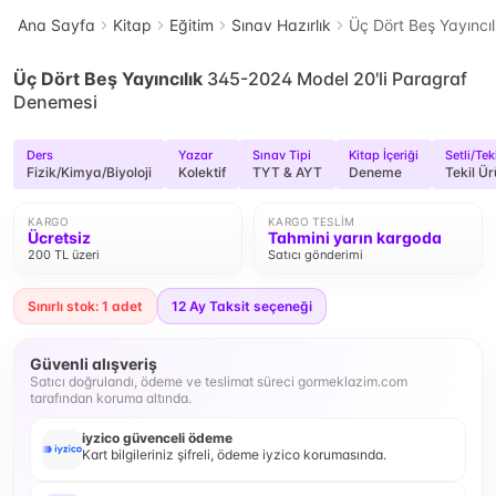
Ana Sayfa
Kitap
Eğitim
Sınav Hazırlık
Üç Dört Beş Yayıncı
Üç Dört Beş Yayıncılık
345-2024 Model 20'li Paragraf
Denemesi
Ders
Yazar
Sınav Tipi
Kitap İçeriği
Setli/Tek
Fizik/Kimya/Biyoloji
Kolektif
TYT & AYT
Deneme
Tekil Ü
KARGO
KARGO TESLIM
Ücretsiz
Tahmini yarın kargoda
200 TL üzeri
Satıcı gönderimi
Sınırlı stok: 1 adet
12
Ay Taksit seçeneği
Güvenli alışveriş
Satıcı doğrulandı, ödeme ve teslimat süreci gormeklazim.com
tarafından koruma altında.
iyzico güvenceli ödeme
Kart bilgileriniz şifreli, ödeme iyzico korumasında.