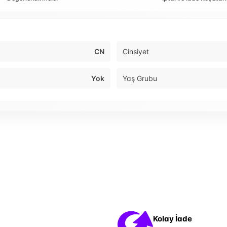
CN
Cinsiyet
Yok
Yaş Grubu
Kolay İade