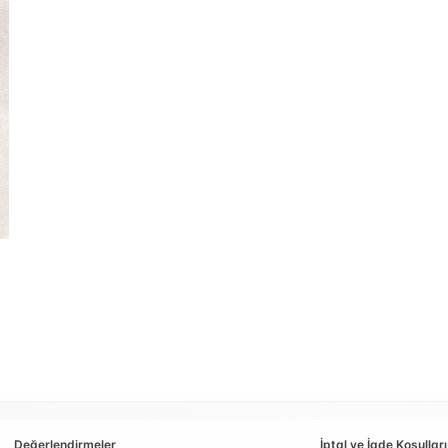
Değerlendirmeler
İptal ve İade Koşulları