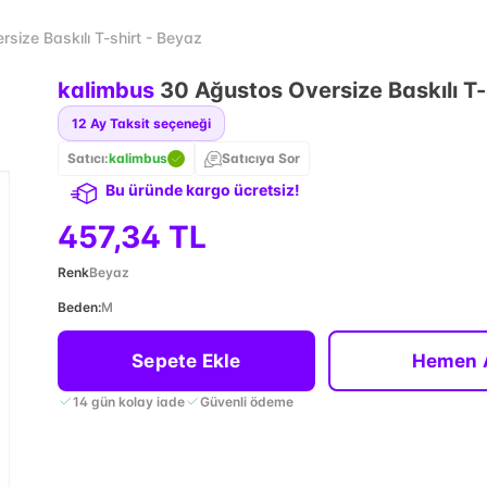
size Baskılı T-shirt - Beyaz
kalimbus
30 Ağustos Oversize Baskılı T-
12
Ay Taksit seçeneği
Satıcı:
kalimbus
Satıcıya Sor
Bu üründe kargo ücretsiz!
457,34 TL
Renk
Beyaz
Beden
:
M
Sepete Ekle
Hemen 
14 gün kolay iade
Güvenli ödeme