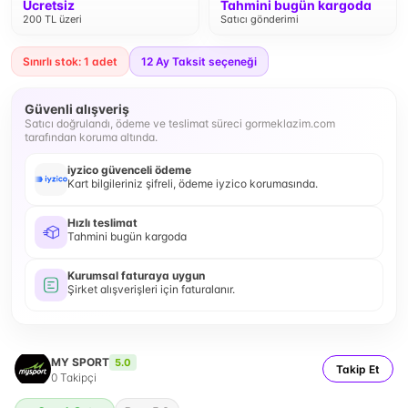
Ücretsiz
Tahmini bugün kargoda
200 TL üzeri
Satıcı gönderimi
Sınırlı stok: 1 adet
12
Ay Taksit seçeneği
Güvenli alışveriş
Satıcı doğrulandı, ödeme ve teslimat süreci gormeklazim.com
tarafından koruma altında.
iyzico güvenceli ödeme
Kart bilgileriniz şifreli, ödeme iyzico korumasında.
Hızlı teslimat
Tahmini bugün kargoda
Kurumsal faturaya uygun
Şirket alışverişleri için faturalanır.
MY SPORT
5.0
Takip Et
0
Takipçi