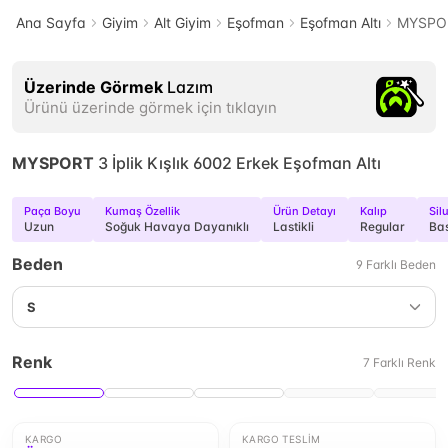
Ana Sayfa
Giyim
Alt Giyim
Eşofman
Eşofman Altı
MYSPORT
Üzerinde Görmek
Lazım
Ürünü üzerinde görmek için tıklayın
MYSPORT
3 İplik Kışlık 6002 Erkek Eşofman Altı
Paça Boyu
Kumaş Özellik
Ürün Detayı
Kalıp
Sil
Uzun
Soğuk Havaya Dayanıklı
Lastikli
Regular
Ba
Beden
9
Farklı
Beden
S
Renk
7
Farklı
Renk
KARGO
KARGO TESLIM