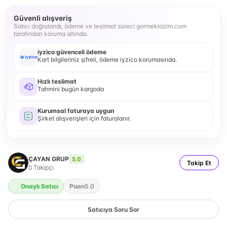
Güvenli alışveriş
Satıcı doğrulandı, ödeme ve teslimat süreci gormeklazim.com
tarafından koruma altında.
iyzico güvenceli ödeme
Kart bilgileriniz şifreli, ödeme iyzico korumasında.
Hızlı teslimat
Tahmini bugün kargoda
Kurumsal faturaya uygun
Şirket alışverişleri için faturalanır.
ÇAYAN GRUP
5.0
Takip Et
0
Takipçi
Onaylı Satıcı
Puan
5.0
Satıcıya Soru Sor