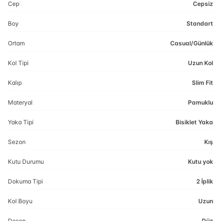
Cep
Cepsiz
Boy
Standart
Ortam
Casual/Günlük
Kol Tipi
Uzun Kol
Kalıp
Slim Fit
Materyal
Pamuklu
Yaka Tipi
Bisiklet Yaka
Sezon
Kış
Kutu Durumu
Kutu yok
Dokuma Tipi
2 İplik
Kol Boyu
Uzun
Desen
Düz