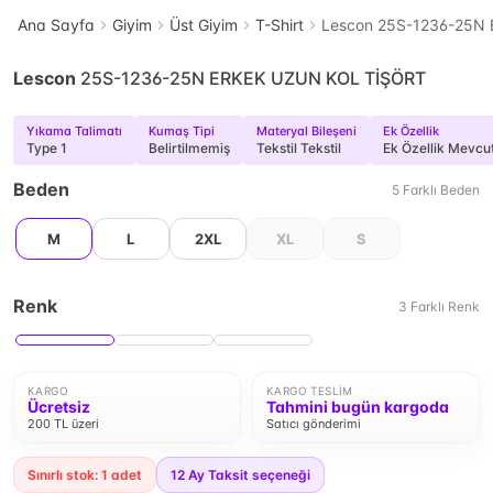
Ana Sayfa
Giyim
Üst Giyim
T-Shirt
Lescon 25S-1236-25N
Lescon
25S-1236-25N ERKEK UZUN KOL TİŞÖRT
Yıkama Talimatı
Kumaş Tipi
Materyal Bileşeni
Ek Özellik
Type 1
Belirtilmemiş
Tekstil Tekstil
Ek Özellik Mevcut
Beden
5
Farklı
Beden
M
L
2XL
XL
S
Renk
3
Farklı
Renk
KARGO
KARGO TESLIM
Ücretsiz
Tahmini bugün kargoda
200 TL üzeri
Satıcı gönderimi
Sınırlı stok: 1 adet
12
Ay Taksit seçeneği