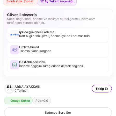
Sınırlı stok: 7 adet
12
Ay Taksit seçeneği
Güvenli alışveriş
Satıcı doğrulandı, ödeme ve teslimat süreci gormeklazim.com
tarafından koruma altında.
iyzico güvenceli ödeme
Kart bilgileriniz şifreli, ödeme iyzico korumasında.
Hızlı teslimat
Tahmini yarın kargoda
Desteklenen iade
İade ve değişim süreçlerinde destek sağlanır.
ARDA AYAKKABI
Takip Et
0
Takipçi
Onaylı Satıcı
Puan
0.0
Satıcıya Soru Sor