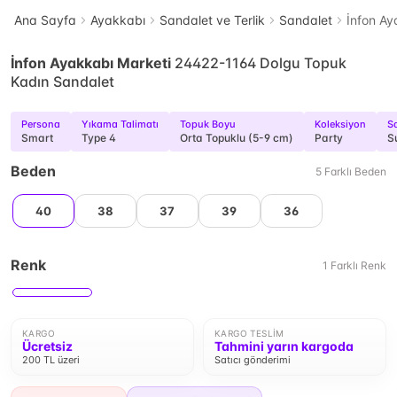
Ana Sayfa
Ayakkabı
Sandalet ve Terlik
Sandalet
İnfon A
İnfon Ayakkabı Marketi
24422-1164 Dolgu Topuk
Kadın Sandalet
Persona
Yıkama Talimatı
Topuk Boyu
Koleksiyon
S
Smart
Type 4
Orta Topuklu (5-9 cm)
Party
S
Beden
5
Farklı
Beden
40
38
37
39
36
Renk
1
Farklı
Renk
KARGO
KARGO TESLIM
Ücretsiz
Tahmini yarın kargoda
200 TL üzeri
Satıcı gönderimi