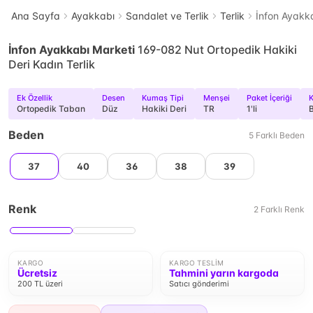
Ana Sayfa
Ayakkabı
Sandalet ve Terlik
Terlik
İnfon Ayakka
İnfon Ayakkabı Marketi
169-082 Nut Ortopedik Hakiki
Deri Kadın Terlik
Ek Özellik
Desen
Kumaş Tipi
Menşei
Paket İçeriği
K
Ortopedik Taban
Düz
Hakiki Deri
TR
1'li
Beden
5
Farklı
Beden
37
40
36
38
39
Renk
2
Farklı
Renk
KARGO
KARGO TESLIM
Ücretsiz
Tahmini yarın kargoda
200 TL üzeri
Satıcı gönderimi