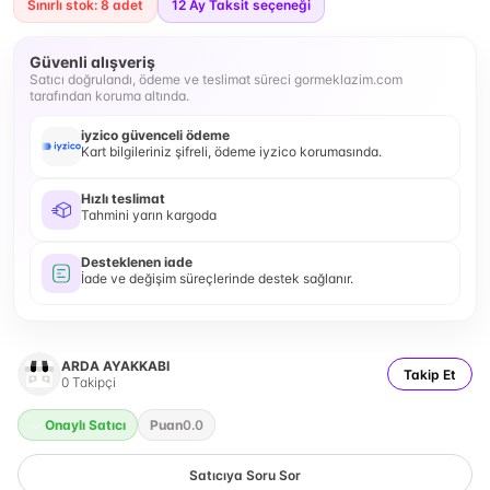
Sınırlı stok: 8 adet
12
Ay Taksit seçeneği
Güvenli alışveriş
Satıcı doğrulandı, ödeme ve teslimat süreci gormeklazim.com
tarafından koruma altında.
iyzico güvenceli ödeme
Kart bilgileriniz şifreli, ödeme iyzico korumasında.
Hızlı teslimat
Tahmini yarın kargoda
Desteklenen iade
İade ve değişim süreçlerinde destek sağlanır.
ARDA AYAKKABI
Takip Et
0
Takipçi
Onaylı Satıcı
Puan
0.0
Satıcıya Soru Sor