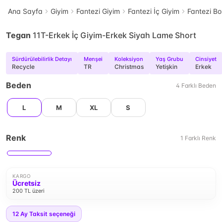
Ana Sayfa
Giyim
Fantezi Giyim
Fantezi İç Giyim
Fantezi Bo
Tegan
11T-Erkek İç Giyim-Erkek Siyah Lame Short
Sürdürülebilirlik Detayı
Menşei
Koleksiyon
Yaş Grubu
Cinsiyet
Recycle
TR
Christmas
Yetişkin
Erkek
Beden
4
Farklı
Beden
L
M
XL
S
Renk
1
Farklı
Renk
KARGO
Ücretsiz
200 TL üzeri
12
Ay Taksit seçeneği