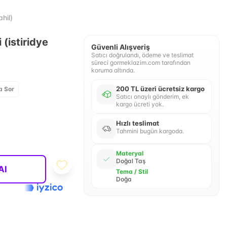
hil)
 (istiridye
Güvenli Alışveriş
Satıcı doğrulandı, ödeme ve teslimat
süreci gormeklazim.com tarafından
koruma altında.
200 TL üzeri ücretsiz kargo
a Sor
Satıcı onaylı gönderim, ek
kargo ücreti yok.
Hızlı teslimat
Tahmini bugün kargoda.
Materyal
Doğal Taş
Al
Tema / Stil
Doğa