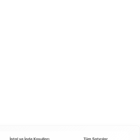
İptal ve İade Koşulları
Tüm Satıcılar