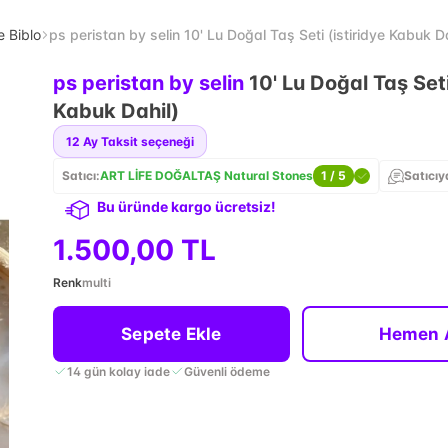
e Biblo
ps peristan by selin 10' Lu Doğal Taş Seti (istiridye Kabuk Da
ps peristan by selin
10' Lu Doğal Taş Seti
Kabuk Dahil)
12
Ay Taksit seçeneği
Satıcı:
ART LİFE DOĞALTAŞ Natural Stones
1
/ 5
Satıcıy
Bu üründe kargo ücretsiz!
1.500,00 TL
Renk
multi
Sepete Ekle
Hemen 
14 gün kolay iade
Güvenli ödeme