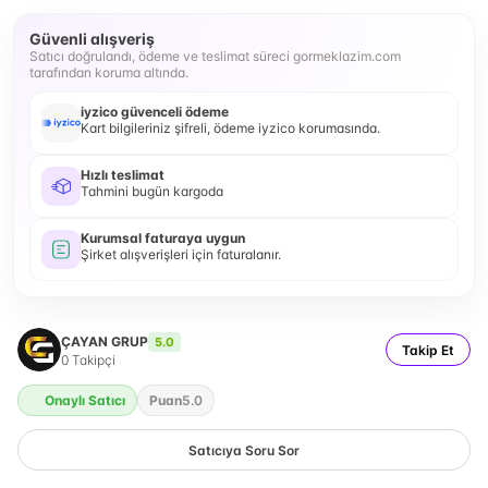
Güvenli alışveriş
Satıcı doğrulandı, ödeme ve teslimat süreci gormeklazim.com
tarafından koruma altında.
iyzico güvenceli ödeme
Kart bilgileriniz şifreli, ödeme iyzico korumasında.
Hızlı teslimat
Tahmini bugün kargoda
Kurumsal faturaya uygun
Şirket alışverişleri için faturalanır.
ÇAYAN GRUP
5.0
Takip Et
0
Takipçi
Onaylı Satıcı
Puan
5.0
Satıcıya Soru Sor