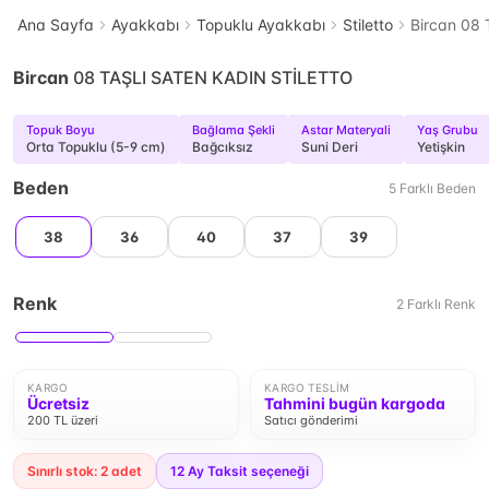
Ana Sayfa
Ayakkabı
Topuklu Ayakkabı
Stiletto
Bircan 08
Bircan
08 TAŞLI SATEN KADIN STİLETTO
Topuk Boyu
Bağlama Şekli
Astar Materyali
Yaş Grubu
Orta Topuklu (5-9 cm)
Bağcıksız
Suni Deri
Yetişkin
Beden
5
Farklı
Beden
38
36
40
37
39
Renk
2
Farklı
Renk
KARGO
KARGO TESLIM
Ücretsiz
Tahmini bugün kargoda
200 TL üzeri
Satıcı gönderimi
Sınırlı stok: 2 adet
12
Ay Taksit seçeneği