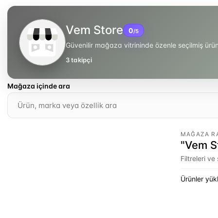
Vem Store
0
/5
Güvenilir mağaza vitrininde özenle seçilmiş ür
3
takipçi
Mağaza içinde ara
MAĞAZA R
"Vem St
Filtreleri v
Ürünler yükl